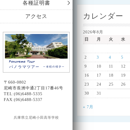
各種証明書
カレンダー
アクセス
2026年8月
日
月
火
水
2
3
4
5
9
10
11
12
16
17
18
19
〒660-0802
23
24
25
26
尼崎市長洲中通2丁目17番46号
30
31
TEL:(06)6488-5335
FAX:(06)6488-5337
« 7月
兵庫県立尼崎小田高等学校
Design by Smartcat