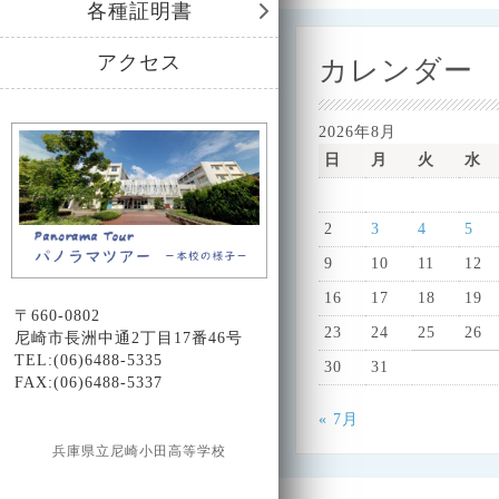
各種証明書
アクセス
カレンダー
2026年8月
日
月
火
水
2
3
4
5
9
10
11
12
16
17
18
19
〒660-0802
23
24
25
26
尼崎市長洲中通2丁目17番46号
TEL:(06)6488-5335
30
31
FAX:(06)6488-5337
« 7月
兵庫県立尼崎小田高等学校
Design by Smartcat