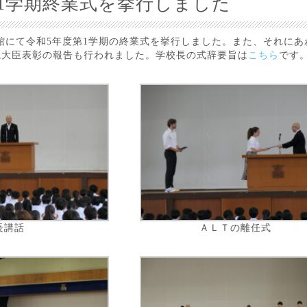
第1学期終業式を挙行しました
育館にて令和5年度第1学期の終業式を挙行しました。また、それにあ
境大臣表彰の報告も行われました。学校長の式辞要旨は
こちら
です
長講話
ＡＬＴの離任式