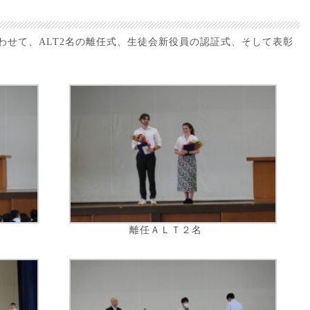
わせて、ALT2名の離任式、生徒会新役員の認証式、そして表彰
。
離任ＡＬＴ２名