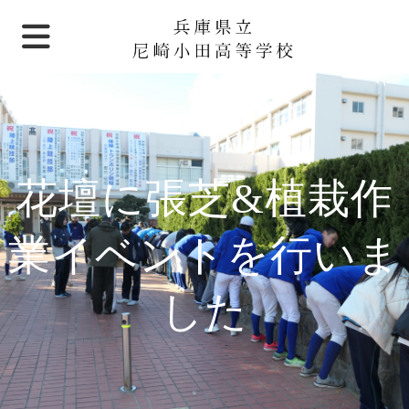
花壇に張芝&植栽作
業イベントを行いま
した