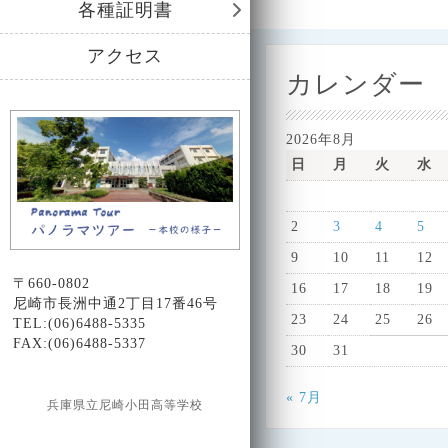
各種証明書
アクセス
カレンダー
2026年8月
日
月
火
水
2
3
4
5
9
10
11
12
〒660-0802
16
17
18
19
尼崎市長洲中通2丁目17番46号
23
24
25
26
TEL:(06)6488-5335
FAX:(06)6488-5337
30
31
« 7月
兵庫県立尼崎小田高等学校
Design by Smartcat