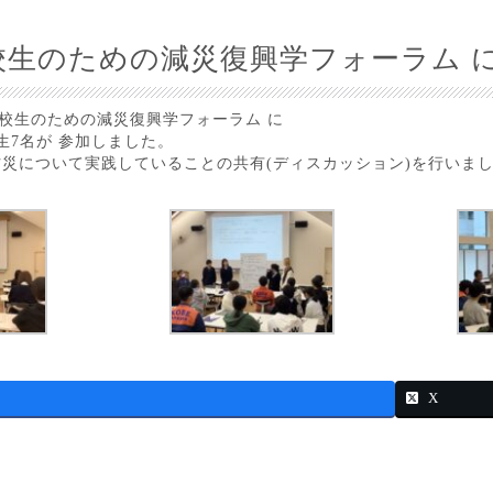
校生のための減災復興学フォーラム 
 高校生のための減災復興学フォーラム に
生7名が 参加しました。
災について実践していることの共有(ディスカッション)を行いま
X
日