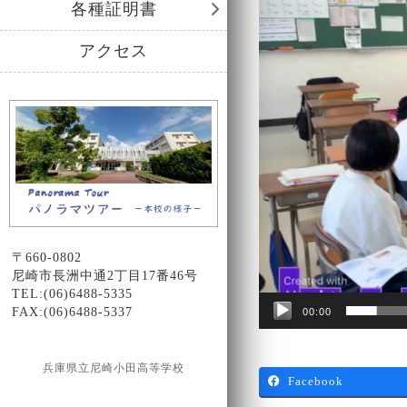
プ
各種証明書
レ
ー
アクセス
ヤ
ー
〒660-0802
尼崎市長洲中通2丁目17番46号
TEL:(06)6488-5335
FAX:(06)6488-5337
00:00
兵庫県立尼崎小田高等学校
Facebook
Design by Smartcat