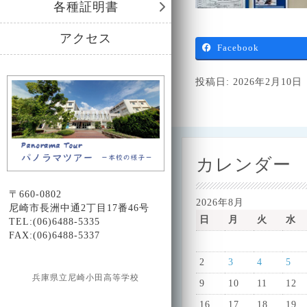
各種証明書
アクセス
Facebook
投稿日: 2026年2月10日
カレンダー
〒660-0802
2026年8月
尼崎市長洲中通2丁目17番46号
日
月
火
水
TEL:(06)6488-5335
FAX:(06)6488-5337
2
3
4
5
兵庫県立尼崎小田高等学校
9
10
11
12
Design by Smartcat
16
17
18
19