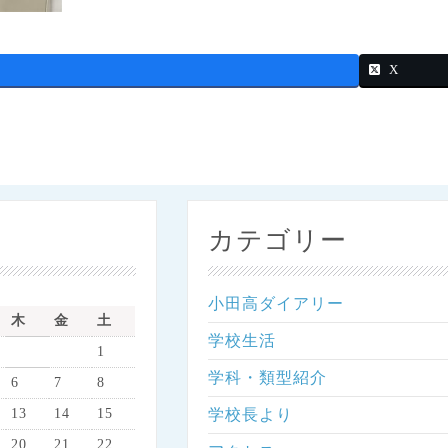
X
カテゴリー
小田高ダイアリー
木
金
土
学校生活
1
学科・類型紹介
6
7
8
13
14
15
学校長より
20
21
22