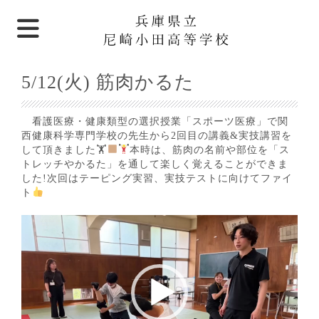
5/12(火) 筋肉かるた
看護医療・健康類型の選択授業「スポーツ医療」で関
西健康科学専門学校の先生から2回目の講義&実技講習を
して頂きました🏋
本時は、筋肉の名前や部位を「ス
トレッチやかるた」を通して楽しく覚えることができま
した!次回はテーピング実習、実技テストに向けてファイ
ト
動
画
プ
レ
ー
ヤ
ー