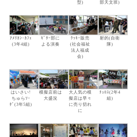
型)
部天文班)
ｱﾒﾘｶﾝ･ｶﾌｪ
ｷﾞﾀｰ部に
ｸｯｷｰ販売
射的(自衛
(3年4組)
よる演奏
(社会福祉
隊)
法人福成
会)
はいさい!
模擬店前は
大人気の模
ﾁｭﾛｽ(2年4
ちゅらｿｰ
大盛況
擬店は早々
組)
ﾀﾞ(3年5組)
に売り切れ
に