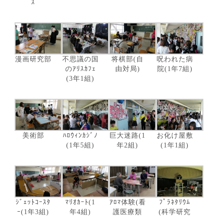
ｽ
漫画研究部
不思議の国
将棋部(自
呪われた病
のｱﾘｽｶﾌｪ
由対局)
院(1年7組)
(3年1組)
美術部
ﾊﾛｳｨﾝｶｼﾞﾉ
巨大迷路(1
お化け屋敷
(1年5組)
年2組)
(1年1組)
ｼﾞｪｯﾄｺｰｽﾀ
ﾏﾘｵｶｰﾄ(1
ｱﾛﾏ体験(看
ﾌﾟﾗﾈﾀﾘｳﾑ
ｰ(1年3組)
年4組)
護医療類
(科学研究