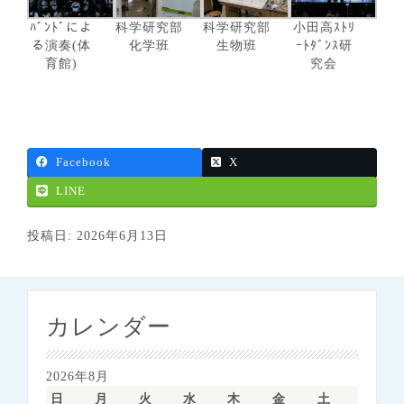
ﾊﾞﾝﾄﾞによ
科学研究部
科学研究部
小田高ｽﾄﾘ
る演奏(体
化学班
生物班
ｰﾄﾀﾞﾝｽ研
育館)
究会
Facebook
X
LINE
投稿日: 2026年6月13日
カレンダー
2026年8月
日
月
火
水
木
金
土