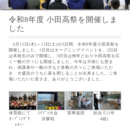
令和8年度 小田高祭を開催しま
した
6月11日(木)～13日(土)の3日間、令和8年度小田高祭を
開催しました。1日目はオープニングイベントを、2日目
は本校生のみで開催し、3日目は例年どおり小田高祭を広
く一般の方々にも開放しました。今年は天候にも恵ま
れ、保護者や一般の方など多数の方々にご来場いただ
き、大盛況のうちに幕を閉じることが出来ました。ご来
場いただいた皆さま、ありがとうございました。
体育館にて
ｽﾏﾌﾞﾗ大会
茶華道部
的当て(1年
ｵｰﾌﾟﾆﾝｸﾞｾ
決勝戦
4組)
ﾚﾓﾆｰ