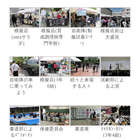
模擬店
模擬店(育
自衛隊(制
模擬店前は
(amaサラ
成調理師専
服試着ｺｰﾅ
大盛況
ダ)
門学校)
ｰ)
自衛隊の車
模擬店(3年
続々と来場
演劇部によ
に乗ってみ
6組)
する人々
る上演
よう
書道部によ
保健委員会
書道展
ｱﾒﾘｶﾝ･ｶﾌｪ
るﾊﾟﾌｫｰﾏﾝ
(3年4組)