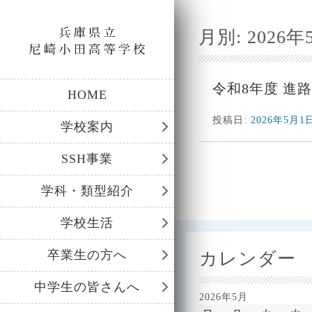
月別:
2026年
令和8年度 進路
HOME
投稿日:
2026年5月1
学校案内
SSH事業
投
稿
学科・類型紹介
ナ
学校生活
ビ
卒業生の方へ
カレンダー
ゲ
ー
中学生の皆さんへ
2026年5月
シ