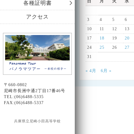
日
月
火
水
各種証明書
ョ
アクセス
ン
3
4
5
6
10
11
12
13
17
18
19
20
24
25
26
27
31
« 4月
6月 »
〒660-0802
尼崎市長洲中通2丁目17番46号
TEL:(06)6488-5335
FAX:(06)6488-5337
兵庫県立尼崎小田高等学校
Design by Smartcat